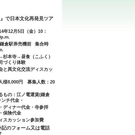
線』で日本文化再発見ツア
14年12月5日（金）10：
0p.m.
R鎌倉駅券売機前 集合時
m.
→杉本寺→昼食（こふく）
司づくり体験
会と異文化交流ディスカッ
様8,000円 募集人数：20
るもの：江ノ電運賃(鎌倉
ランチ代金・
・ディナー代金・寺参拝
・保険代金
ィスカッション参加費
外記のフォーム又は電話
7