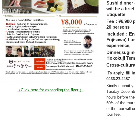
Sushi dinner 
will be a brie
Etiquette
Fee：¥6,980 p
20 persons
Included：Eno
Fujisawa) Lu
experience,
Dinner,sugim
Hokokuji Temp
Cross-cultura
To apply, fill i
0466-23-2487
Kindly submit yo
（Click here for expanding the flyer ）
Tusday December
hours before the
50% of the tour 
of the tour will 
tour fee.