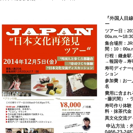
『外国人目
ー
ツアー日：20
00a.m.〜18:3
集合場所：J
間：10：00a.
行程：鎌倉駅
→報国寺→寿
寿司ディナー
ション
参加費：お一人
名
費用に含まれ
−藤沢間）・
寿司作り体験
料・抹茶代金
異文化交流デ
申込方法：
0466-23-248