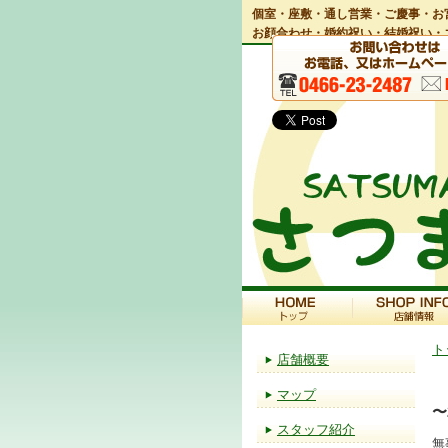
個室・座敷・通し営業・ご慶事・お
お顔合わせ・婚約祝い・結婚祝い・
ト
店舗概要
マップ
〜
スタッフ紹介
無