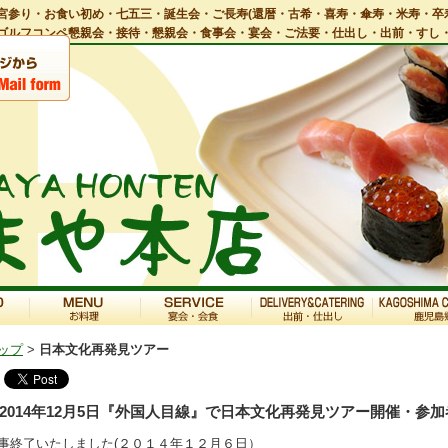
宮参り・お食い初め・七五三・誕生会・ご長寿(還暦・古希・喜寿・傘寿・米寿・卒
ゴルフコンペ懇親会・接待・懇親会・食事会・宴会・ご法要・仕出し・出前・すし
ップ
>
日本文化再発見ツアー
2014年12月5日『外国人目線』で日本文化再発見ツアー開催・参
事終了いたしました(２０１４年１２月６日）