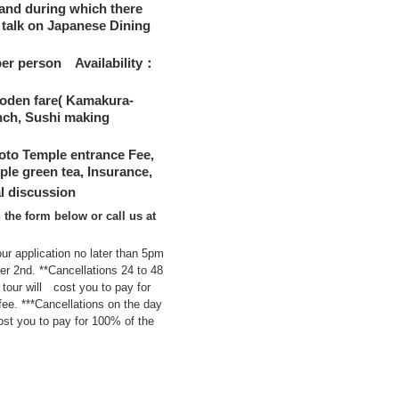
and during which there
f talk on Japanese Dining
er person Availability：
den fare( Kamakura-
nch, Sushi making
oto Temple entrance Fee,
le green tea, Insurance,
l discussion
n the form below or call us at
ur application no later than 5pm
 2nd. **Cancellations 24 to 48
 tour will cost you to pay for
fee. ***Cancellations on the day
cost you to pay for 100% of the