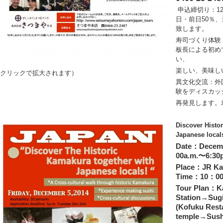
申込締切り：1
日・前日50％、
致します。
寿司づくり体験
板長による初め
い、
楽しい、美味し
クリックで拡大されます）
異文化交流：外
験をディスカッ
再発見します。
Discover Histo
Japanese local
Date：Decembe
00a.m.〜6:30
Place：JR Ka
Time：10：00
Tour Plan：K
Station→Sug
(Kofuku Rest
temple→Sush