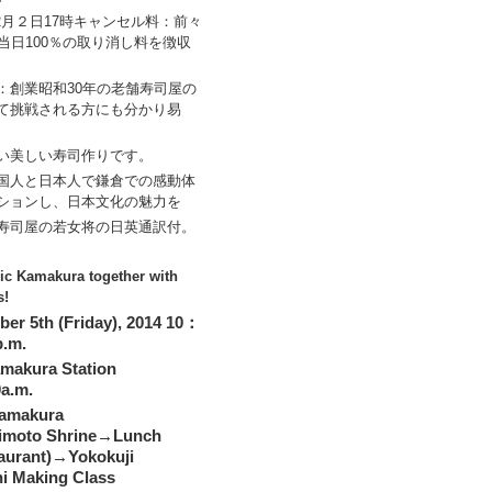
2月２日17時キャンセル料：前々
当日100％の取り消し料を徴収
：創業昭和30年の老舗寿司屋の
て挑戦される方にも分かり易
い美しい寿司作りです。
国人と日本人で鎌倉での感動体
ションし、日本文化の魅力を
寿司屋の若女将の日英通訳付。
ric Kamakura together with
s!
r 5th (Friday), 2014 10：
p.m.
makura Station
a.m.
amakura
imoto Shrine→Lunch
aurant)→Yokokuji
i Making Class