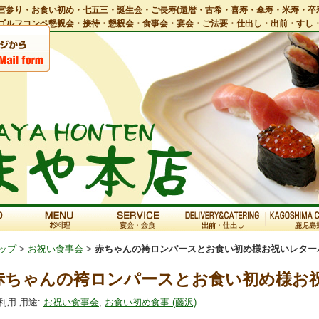
宮参り・お食い初め・七五三・誕生会・ご長寿(還暦・古希・喜寿・傘寿・米寿・卒
ゴルフコンペ懇親会・接待・懇親会・食事会・宴会・ご法要・仕出し・出前・すし
ップ
>
お祝い食事会
>
赤ちゃんの袴ロンパースとお食い初め様お祝いレター
赤ちゃんの袴ロンパースとお食い初め様お
利用 用途:
お祝い食事会
,
お食い初め食事 (藤沢)