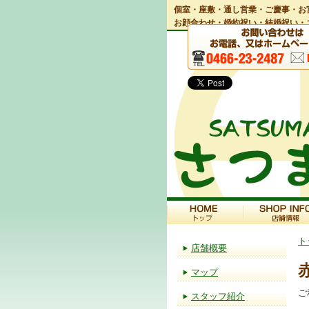
個室・座敷・通し営業・ご慶事・お
お顔合わせ・婚約祝い・結婚祝い・
ト
店舗概要
マップ
ご
スタッフ紹介