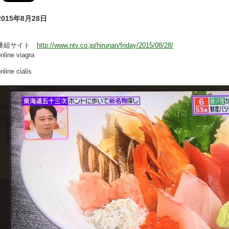
2015年8月28日
番組サイト
http://www.ntv.co.jp/hirunan/friday/2015/08/28/
nline viagra
nline cialis