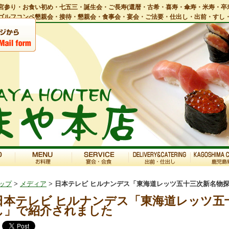
宮参り・お食い初め・七五三・誕生会・ご長寿(還暦・古希・喜寿・傘寿・米寿・卒
ゴルフコンペ懇親会・接待・懇親会・食事会・宴会・ご法要・仕出し・出前・すし
ップ
>
メディア
>
日本テレビ ヒルナンデス「東海道レッツ五十三次新名物
日本テレビ ヒルナンデス「東海道レッツ五
し」で紹介されました