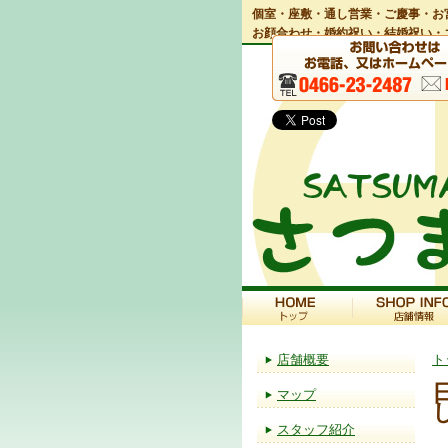
個室・座敷・通し営業・ご慶事・お
お顔合わせ・婚約祝い・結婚祝い・
店舗概要
ト
マップ
スタッフ紹介