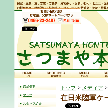
個室・座敷・通し営業・ご慶事・お宮参り・お食い初め・七五三・誕生
お顔合わせ・婚約祝い・結婚祝い・ゴルフコンペ懇親会・接待・懇親
店舗概要
トップ
>
メディア
マップ
在日米陸軍ケーブ
スタッフ紹介