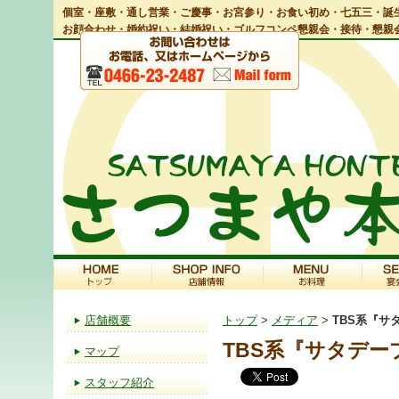
個室・座敷・通し営業・ご慶事・お宮参り・お食い初め・七五三・誕生
お顔合わせ・婚約祝い・結婚祝い・ゴルフコンペ懇親会・接待・懇親
店舗概要
トップ
>
メディア
>
TBS系『サ
TBS系『サタデ
マップ
スタッフ紹介