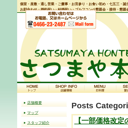
個室・座敷・通し営業・ご慶事・お宮参り・お食い初め・七五三・誕生
お顔合わせ・婚約祝い・結婚祝い・ゴルフコンペ懇親会・接待・懇親
店舗概要
Posts Categor
マップ
【一部価格改定
スタッフ紹介