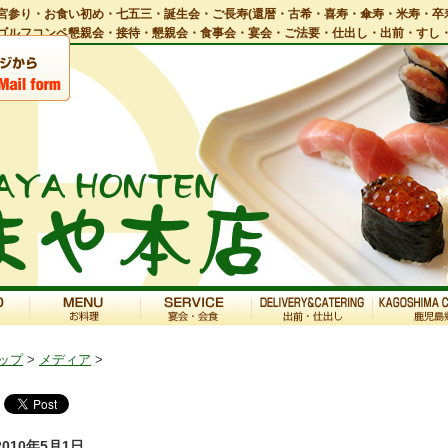
宮参り・お食い初め・七五三・誕生会・ご長寿(還暦・古希・喜寿・傘寿・米寿・卒
ゴルフコンペ懇親会・接待・懇親会・食事会・宴会・ご法要・仕出し・出前・すし
ップ
>
メディア
>
2010年5月1日