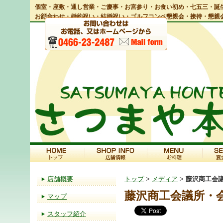
個室・座敷・通し営業・ご慶事・お宮参り・お食い初め・七五三・誕生
お顔合わせ・婚約祝い・結婚祝い・ゴルフコンペ懇親会・接待・懇親
店舗概要
トップ
>
メディア
>
藤沢商工会
藤沢商工会議所・
マップ
スタッフ紹介