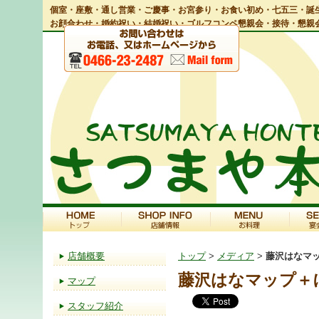
個室・座敷・通し営業・ご慶事・お宮参り・お食い初め・七五三・誕生
お顔合わせ・婚約祝い・結婚祝い・ゴルフコンペ懇親会・接待・懇親
店舗概要
トップ
>
メディア
>
藤沢はなマ
藤沢はなマップ＋
マップ
スタッフ紹介