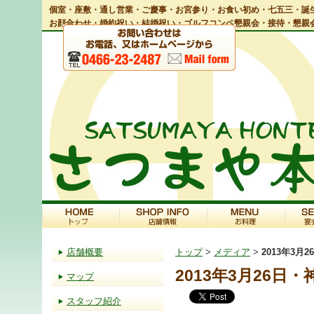
個室・座敷・通し営業・ご慶事・お宮参り・お食い初め・七五三・誕生
お顔合わせ・婚約祝い・結婚祝い・ゴルフコンペ懇親会・接待・懇親
店舗概要
トップ
>
メディア
>
2013年3
2013年3月26日
マップ
スタッフ紹介