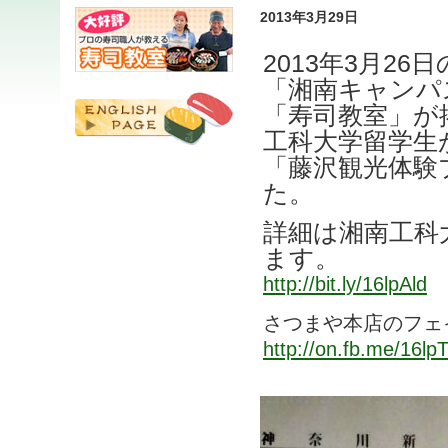
2013年3月29日
2013年3月2
「湘南キャンパ
「寿司教室」が
工科大学留学生
「藤沢観光体験
た。
詳細は湘南工科
ます。
http://bit.ly/16lpAld
さつまや本店のフェ
http://on.fb.me/16lp