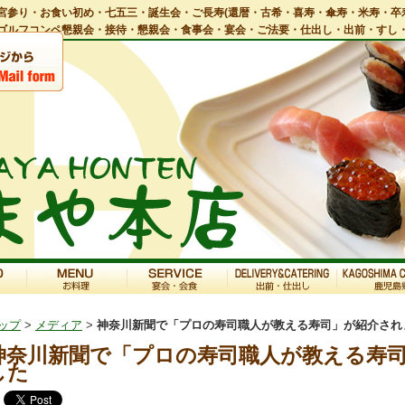
宮参り・お食い初め・七五三・誕生会・ご長寿(還暦・古希・喜寿・傘寿・米寿・卒
ゴルフコンペ懇親会・接待・懇親会・食事会・宴会・ご法要・仕出し・出前・すし
ップ
>
メディア
>
神奈川新聞で「プロの寿司職人が教える寿司」が紹介され
神奈川新聞で「プロの寿司職人が教える寿
した