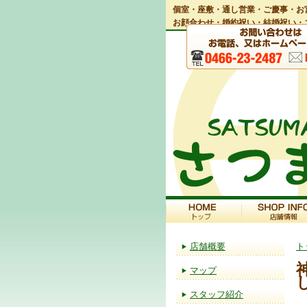
個室・座敷・通し営業・ご慶事・お
お顔合わせ・婚約祝い・結婚祝い・
店舗概要
ト
マップ
スタッフ紹介