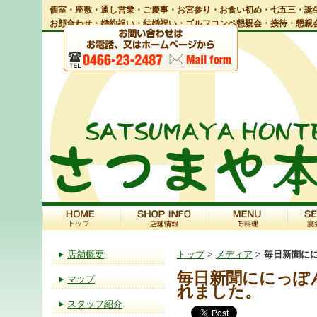
個室・座敷・通し営業・ご慶事・お宮参り・お食い初め・七五三・誕生
お顔合わせ・婚約祝い・結婚祝い・ゴルフコンペ懇親会・接待・懇親
店舗概要
トップ
>
メディア
>
毎日新聞に
毎日新聞ににっぽ
マップ
れました。
スタッフ紹介