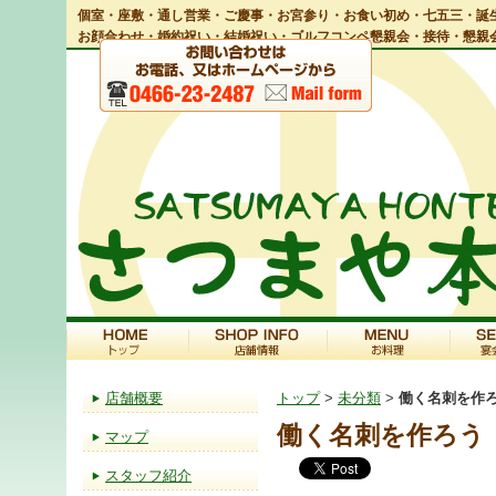
個室・座敷・通し営業・ご慶事・お宮参り・お食い初め・七五三・誕生
お顔合わせ・婚約祝い・結婚祝い・ゴルフコンペ懇親会・接待・懇親
店舗概要
トップ
>
未分類
>
働く名刺を作
働く名刺を作ろう
マップ
スタッフ紹介